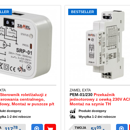
LLER
BESTSELLER
XTA
ZAMEL EXTA
1
Sterownik rolet/żaluzji z
PEM-01/230
Przekaźnik
terowania centralnego,
jednotorowy z cewką 230V AC
owy, Montaż w puszcze p/t
Montaż na szynie TH
dukt dostępny
Produkt dostępny
yłka 1-2 dni robocze
Wysyłka 1-2 dni robocze
78
05
A
TWOJA
117
,-
51
,-