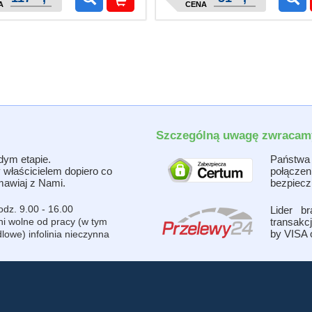
A
CENA
Szczególną uwagę zwracamy
dym etapie.
Państwa 
 właścicielem dopiero co
połącze
awiaj z Nami.
bezpiecz
odz. 9.00 - 16.00
Lider b
ni wolne od pracy (w tym
transakc
by VISA 
lowe) infolinia nieczynna