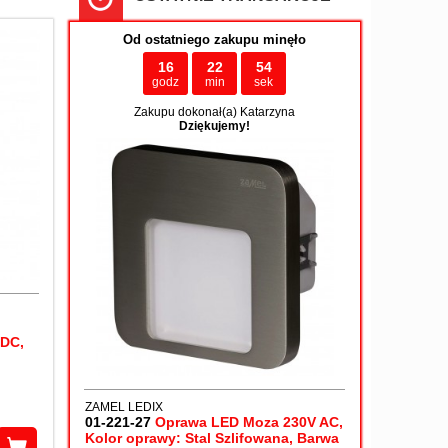
Od ostatniego zakupu minęło
16
22
54
godz
min
sek
Zakupu dokonał(a) Katarzyna
Dziękujemy!
/DC,
ZAMEL LEDIX
01-221-27
Oprawa LED Moza 230V AC,
Kolor oprawy: Stal Szlifowana, Barwa