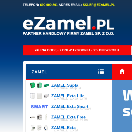
TELEFON:
690 900 801
ADRES EMAIL:
SKLEP@EZAMEL.PL
24H NA DOBĘ - 7 DNI W TYGODNIU - 365 DNI W ROKU
ZAMEL
ZAMEL Supla
ZAMEL Exta Life
ZAMEL Exta Smart
ZAMEL Exta Free
ZAMEL Exta