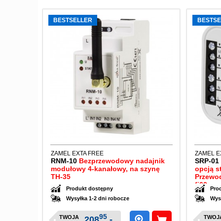
BESTSELLER
BESTSE
ZAMEL EXTA FREE
ZAMEL E
RNM-10
Bezprzewodowy nadajnik
SRP-0
modułowy 4-kanałowy, na szynę
opcją s
TH-35
Przewod
fi60
Produkt dostępny
Pro
Wysyłka 1-2 dni robocze
Wys
95
TWOJA
TWOJ
208
,-