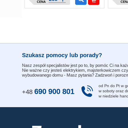
CENA
CEN
Szukasz pomocy lub porady?
Nasz zespół specjalistów jest po to, by pomóc Ci na każ
Nie ważne czy jesteś elektrykiem, majsterkowiczem czy
wybudowanego domu - Masz pytania? Zadzwoń i porozm
od Pn do Pt w g
690 900 801
+48
w soboty oraz d
w niedziele hand