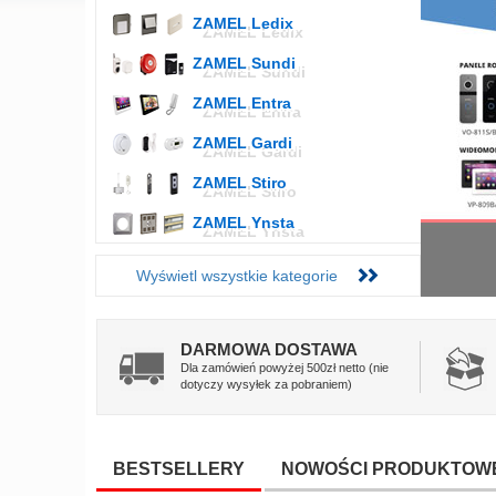
ZAMEL Ledix
ZAMEL Sundi
ZAMEL Entra
ZAMEL Gardi
ZAMEL Stiro
ZAMEL Ynsta
Wyświetl wszystkie kategorie
DARMOWA DOSTAWA
Dla zamówień powyżej 500zł netto (nie
dotyczy wysyłek za pobraniem)
BESTSELLERY
NOWOŚCI PRODUKTOW