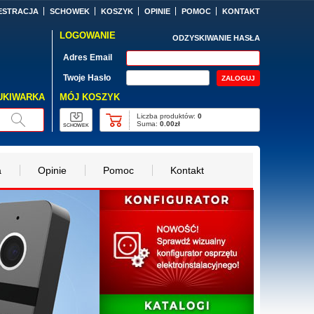
ESTRACJA
SCHOWEK
KOSZYK
OPINIE
POMOC
KONTAKT
LOGOWANIE
ODZYSKIWANIE HASŁA
Adres Email
Twoje Hasło
MÓJ KOSZYK
UKIWARKA
Liczba produktów:
0
Suma:
0.00zł
SCHOWEK
a
Opinie
Pomoc
Kontakt